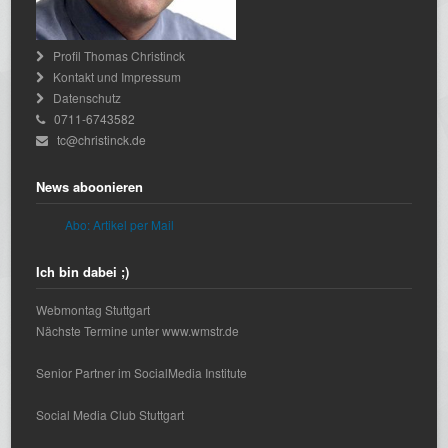
Profil Thomas Christinck
Kontakt und Impressum
Datenschutz
0711-6743582
tc@christinck.de
News aboonieren
Abo: Artikel per Mail
Ich bin dabei ;)
Webmontag Stuttgart
Nächste Termine unter www.wmstr.de
Senior Partner im SocialMedia Institute
Social Media Club Stuttgart