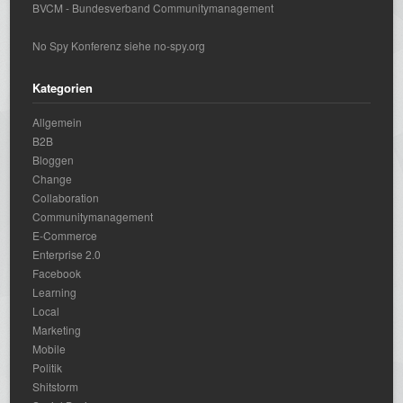
BVCM - Bundesverband Communitymanagement
No Spy Konferenz siehe no-spy.org
Kategorien
Allgemein
B2B
Bloggen
Change
Collaboration
Communitymanagement
E-Commerce
Enterprise 2.0
Facebook
Learning
Local
Marketing
Mobile
Politik
Shitstorm