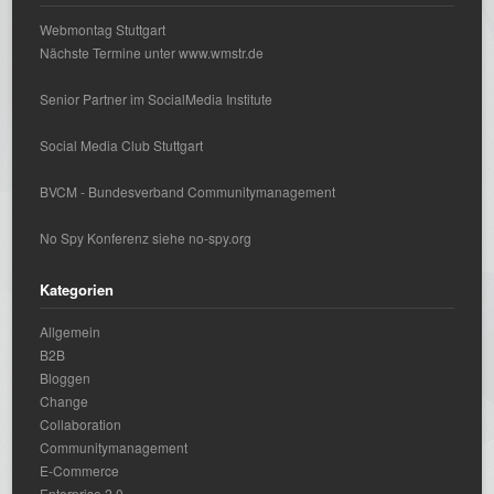
Webmontag Stuttgart
Nächste Termine unter www.wmstr.de
Senior Partner im SocialMedia Institute
Social Media Club Stuttgart
BVCM - Bundesverband Communitymanagement
No Spy Konferenz siehe no-spy.org
Kategorien
Allgemein
B2B
Bloggen
Change
Collaboration
Communitymanagement
E-Commerce
Enterprise 2.0