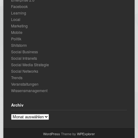
Facebook
Learning
Local
Marketing
Mobile
Politik
Shitstorm
Social Business
Social Intranets
Social Media Strategie
Social Networks
Trends
Veranstaltungen
Wissensmanagement
Archiv
Archiv
WordPress
Theme by
WPExplorer